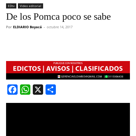
EDtv
Video editorial
De los Pomca poco se sabe
Por
ELDIARIO Boyacá
-
octubre 14, 2017
Facebook
WhatsApp
X
Share