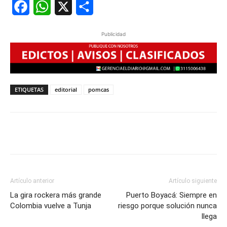
Facebook
WhatsApp
X
Share
Publicidad
ETIQUETAS
editorial
pomcas
Artículo anterior
Artículo siguiente
La gira rockera más grande
Puerto Boyacá: Siempre en
Colombia vuelve a Tunja
riesgo porque solución nunca
llega