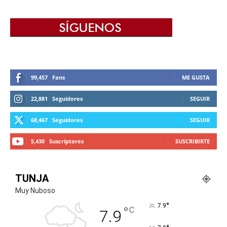
99,457
Fans
ME GUSTA
22,881
Seguidores
SEGUIR
68,467
Seguidores
SEGUIR
5,430
Suscriptores
SUSCRIBIRTE
TUNJA
Muy Nuboso
°
7.9
°
C
7.9