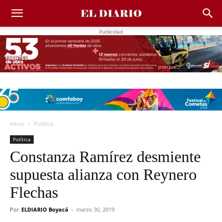
Publicidad
Inicio
Política
Política
Constanza Ramírez desmiente
supuesta alianza con Reynero
Flechas
Por
ELDIARIO Boyacá
-
marzo 30, 2019