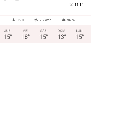
°
11.1
86 %
2.2kmh
96 %
JUE
VIE
SÁB
DOM
LUN
15
°
18
°
15
°
13
°
15
°