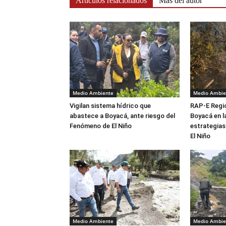
Artículos relacionados
Más del autor
Medio Ambiente
Medio Ambie
Vigilan sistema hídrico que
RAP-E Regi
abastece a Boyacá, ante riesgo del
Boyacá en l
Fenómeno de El Niño
estrategias
El Niño
Medio Ambiente
Medio Ambie