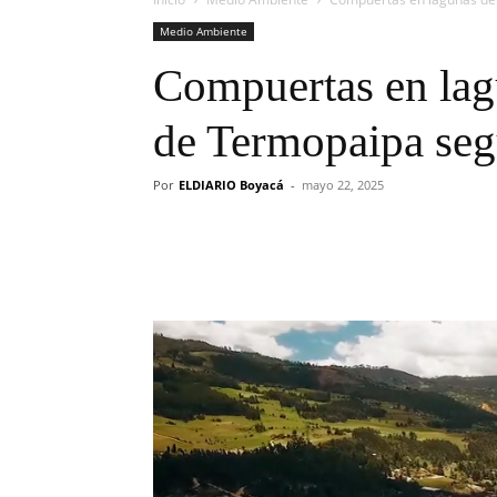
Medio Ambiente
Compuertas en lag
de Termopaipa segu
Por
ELDIARIO Boyacá
-
mayo 22, 2025
Cuota