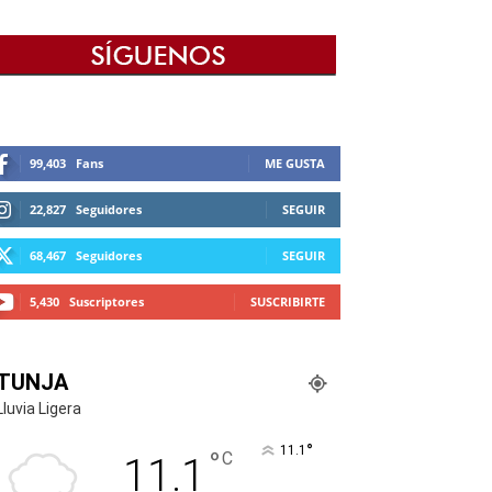
99,403
Fans
ME GUSTA
22,827
Seguidores
SEGUIR
68,467
Seguidores
SEGUIR
5,430
Suscriptores
SUSCRIBIRTE
TUNJA
Lluvia Ligera
°
11.1
°
C
11.1