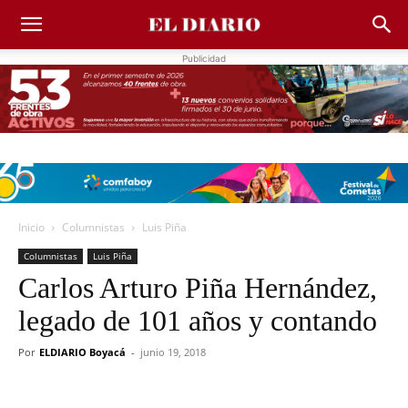
Publicidad
Inicio
Columnistas
Luis Piña
Columnistas
Luis Piña
Carlos Arturo Piña Hernández,
legado de 101 años y contando
Por
ELDIARIO Boyacá
-
junio 19, 2018