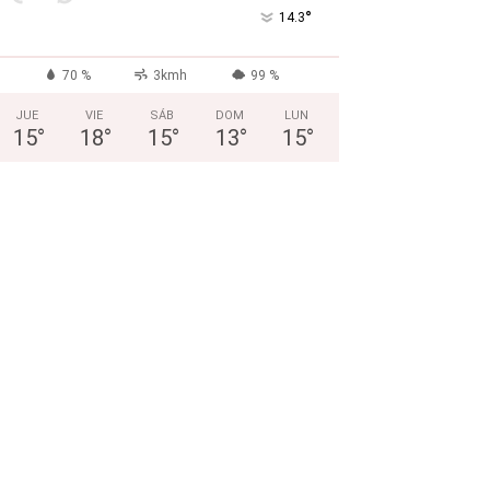
°
14.3
70 %
3kmh
99 %
JUE
VIE
SÁB
DOM
LUN
15
°
18
°
15
°
13
°
15
°