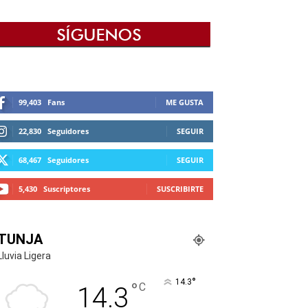
99,403
Fans
ME GUSTA
22,830
Seguidores
SEGUIR
68,467
Seguidores
SEGUIR
5,430
Suscriptores
SUSCRIBIRTE
TUNJA
Lluvia Ligera
°
14.3
°
C
14.3