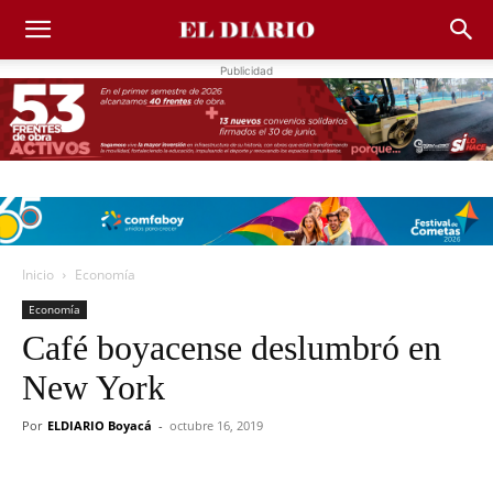
Publicidad
Inicio
Economía
Economía
Café boyacense deslumbró en
New York
Por
ELDIARIO Boyacá
-
octubre 16, 2019