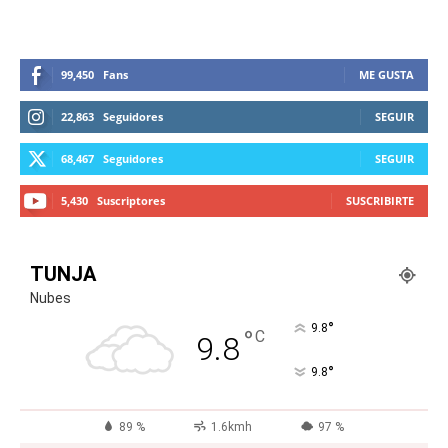
99,450
Fans
ME GUSTA
22,863
Seguidores
SEGUIR
68,467
Seguidores
SEGUIR
5,430
Suscriptores
SUSCRIBIRTE
TUNJA
Nubes
°
9.8
°
C
9.8
°
9.8
89 %
1.6kmh
97 %