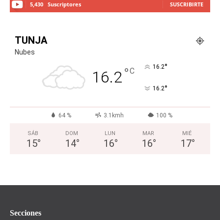
5,430
Suscriptores
SUSCRIBIRTE
TUNJA
Nubes
°
16.2
°
C
16.2
°
16.2
64 %
3.1kmh
100 %
SÁB
DOM
LUN
MAR
MIÉ
15
°
14
°
16
°
16
°
17
°
Secciones