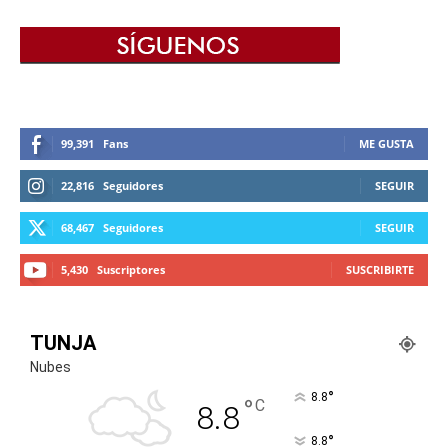
99,391
Fans
ME GUSTA
22,816
Seguidores
SEGUIR
68,467
Seguidores
SEGUIR
5,430
Suscriptores
SUSCRIBIRTE
TUNJA
Nubes
°
8.8
°
C
8.8
°
8.8