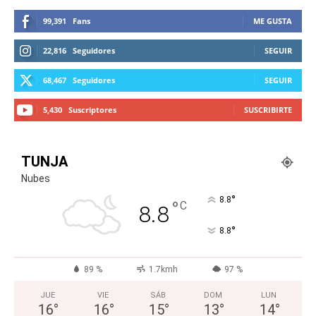
99,391
Fans
ME GUSTA
22,816
Seguidores
SEGUIR
68,467
Seguidores
SEGUIR
5,430
Suscriptores
SUSCRIBIRTE
TUNJA
Nubes
°
8.8
°
C
8.8
°
8.8
89 %
1.7kmh
97 %
JUE
VIE
SÁB
DOM
LUN
16
°
16
°
15
°
13
°
14
°