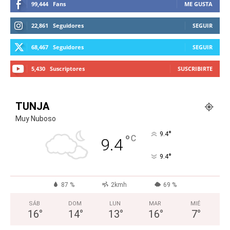
99,444
Fans
ME GUSTA
22,861
Seguidores
SEGUIR
68,467
Seguidores
SEGUIR
5,430
Suscriptores
SUSCRIBIRTE
TUNJA
Muy Nuboso
°
9.4
°
C
9.4
°
9.4
87 %
2kmh
69 %
SÁB
DOM
LUN
MAR
MIÉ
16
°
14
°
13
°
16
°
7
°