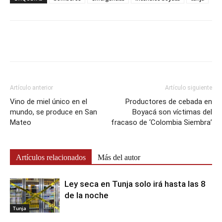
Artículo anterior
Artículo siguiente
Vino de miel único en el
Productores de cebada en
mundo, se produce en San
Boyacá son víctimas del
Mateo
fracaso de ‘Colombia Siembra’
Artículos relacionados
Más del autor
Ley seca en Tunja solo irá hasta las 8
de la noche
Tunja