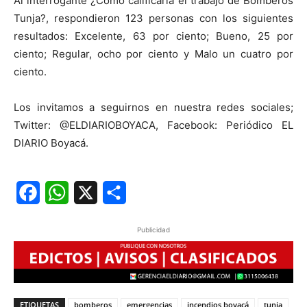
Al interrogante ¿Cómo calificaría el trabajo de Bomberos
Tunja?, respondieron 123 personas con los siguientes
resultados: Excelente, 63 por ciento; Bueno, 25 por
ciento; Regular, ocho por ciento y Malo un cuatro por
ciento.
Los invitamos a seguirnos en nuestra redes sociales;
Twitter: @ELDIARIOBOYACA, Facebook: Periódico EL
DIARIO Boyacá.
Facebook
WhatsApp
X
Share
Publicidad
ETIQUETAS
bomberos
emergencias
incendios boyacá
tunja