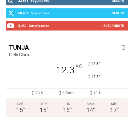
22,861
Seguidores
SEGUIR
68,467
Seguidores
SEGUIR
5,430
Suscriptores
SUSCRIBIRTE
TUNJA
Cielo Claro
°
12.3
°
C
12.3
°
12.3
70 %
2.3kmh
10 %
SÁB
DOM
LUN
MAR
MIÉ
15
°
15
°
16
°
14
°
17
°