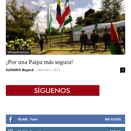
Infraestructura
¡Por una Paipa más segura!
ELDIARIO Boyacá
-
febrero 2, 2017
0
99,446
Fans
ME GUSTA