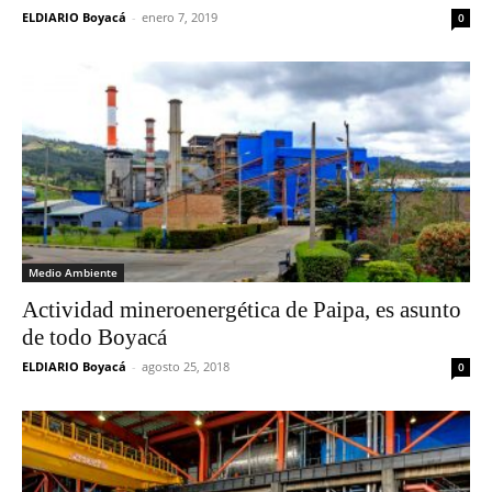
ELDIARIO Boyacá
-
enero 7, 2019
0
Medio Ambiente
Actividad mineroenergética de Paipa, es asunto
de todo Boyacá
ELDIARIO Boyacá
-
agosto 25, 2018
0