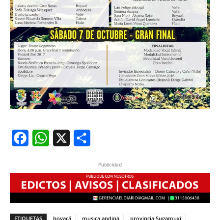
Facebook
WhatsApp
X
Share
Publicidad
ETIQUETAS
boyacá
musica andina
provincia Sugamuxi