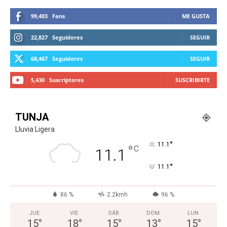
99,403
Fans
ME GUSTA
22,827
Seguidores
SEGUIR
68,467
Seguidores
SEGUIR
5,430
Suscriptores
SUSCRIBIRTE
TUNJA
Lluvia Ligera
°
11.1
°
C
11.1
°
11.1
86 %
2.2kmh
96 %
JUE
VIE
SÁB
DOM
LUN
15
°
18
°
15
°
13
°
15
°