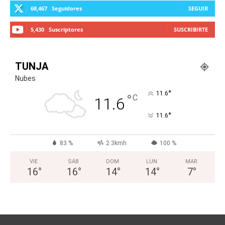
68,467
Seguidores
SEGUIR
5,430
Suscriptores
SUSCRIBIRTE
TUNJA
Nubes
°
11.6
°
C
11.6
°
11.6
83 %
2.3kmh
100 %
VIE
SÁB
DOM
LUN
MAR
16
°
16
°
14
°
14
°
7
°