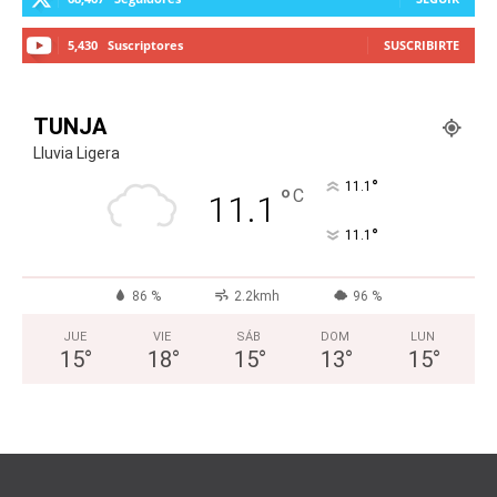
5,430
Suscriptores
SUSCRIBIRTE
TUNJA
Lluvia Ligera
°
11.1
°
C
11.1
°
11.1
86 %
2.2kmh
96 %
JUE
VIE
SÁB
DOM
LUN
15
°
18
°
15
°
13
°
15
°