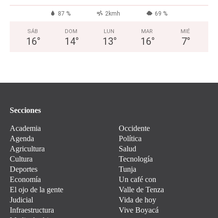
87 %
2kmh
69 %
SÁB
DOM
LUN
MAR
MIÉ
16
°
14
°
13
°
16
°
7
°
Secciones
Academia
Occidente
Agenda
Política
Agricultura
Salud
Cultura
Tecnología
Deportes
Tunja
Economía
Un café con
El ojo de la gente
Valle de Tenza
Judicial
Vida de hoy
Infraestructura
Vive Boyacá