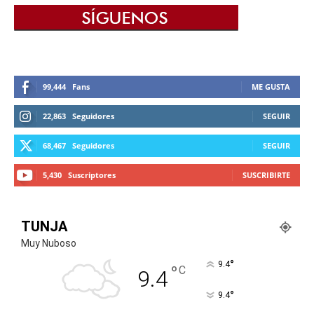
99,444
Fans
ME GUSTA
22,863
Seguidores
SEGUIR
68,467
Seguidores
SEGUIR
5,430
Suscriptores
SUSCRIBIRTE
TUNJA
Muy Nuboso
°
9.4
°
C
9.4
°
9.4