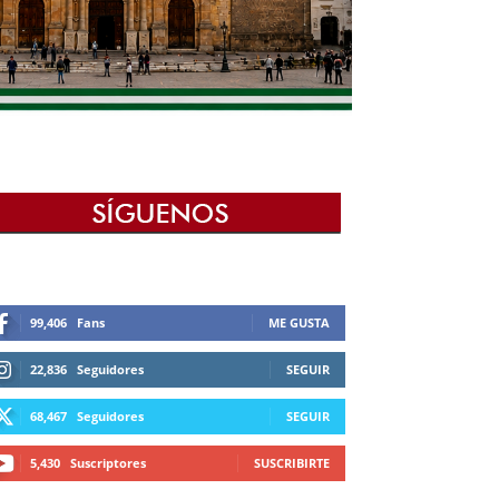
99,406
Fans
ME GUSTA
22,836
Seguidores
SEGUIR
68,467
Seguidores
SEGUIR
5,430
Suscriptores
SUSCRIBIRTE