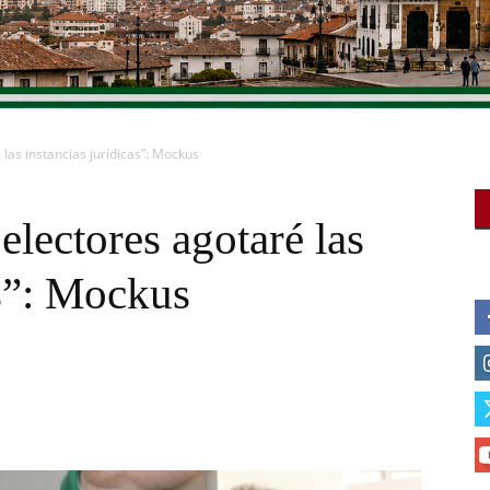
 las instancias jurídicas”: Mockus
electores agotaré las
as”: Mockus