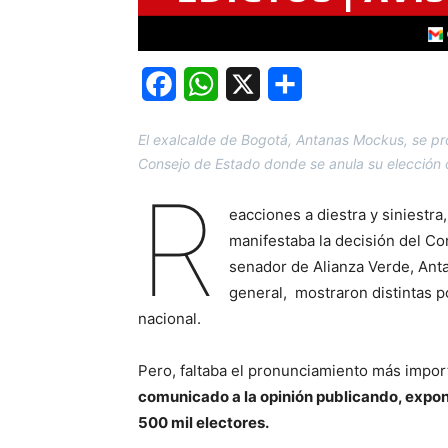
Facebook
WhatsApp
X
Share
El exalcalde de Bogotá, Antanas Mockus, se pr
Consejo de Estado donde se anula su elección
R
eacciones a diestra y siniestra,
manifestaba la decisión del Con
senador de Alianza Verde, Ant
general, mostraron distintas po
nacional.
Pero, faltaba el pronunciamiento más impo
comunicado a la opinión publicando, exponi
500 mil electores.