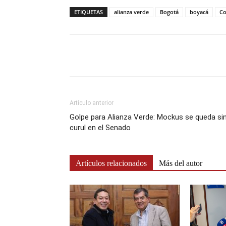
ETIQUETAS
alianza verde
Bogotá
boyacá
Co
Artículo anterior
Golpe para Alianza Verde: Mockus se queda si
curul en el Senado
Artículos relacionados
Más del autor