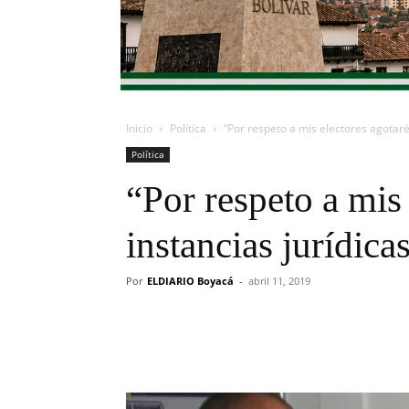
Inicio
Política
“Por respeto a mis electores agotaré
Política
“Por respeto a mis 
instancias jurídic
Por
ELDIARIO Boyacá
-
abril 11, 2019
Cuota