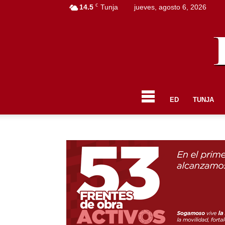
C
14.5
Tunja
jueves, agosto 6, 2026
ED
TUNJA