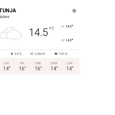
TUNJA
Nubes
°
14.5
°
C
14.5
°
14.5
64 %
3.8kmh
100 %
JUE
VIE
SÁB
DOM
LUN
14
°
16
°
16
°
14
°
14
°