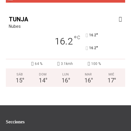
TUNJA
Nubes
°
16.2
°
C
16.2
°
16.2
64 %
3.1kmh
100 %
SÁB
DOM
LUN
MAR
MIÉ
15
°
14
°
16
°
16
°
17
°
Secciones