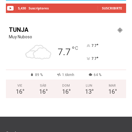
5,430
Suscriptores
SUSCRIBIRTE
TUNJA
Muy Nuboso
°
7.7
°
C
7.7
°
7.7
89 %
1.6kmh
64 %
VIE
SÁB
DOM
LUN
MAR
16
°
16
°
16
°
13
°
16
°