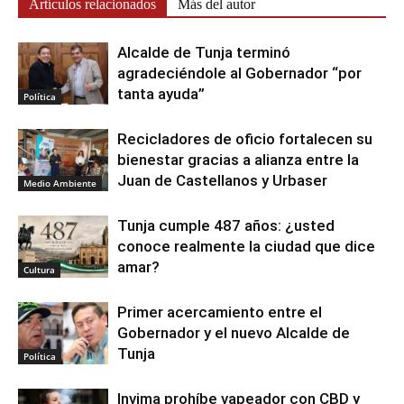
Artículos relacionados
Más del autor
Alcalde de Tunja terminó
agradeciéndole al Gobernador “por
tanta ayuda”
Política
Recicladores de oficio fortalecen su
bienestar gracias a alianza entre la
Juan de Castellanos y Urbaser
Medio Ambiente
Tunja cumple 487 años: ¿usted
conoce realmente la ciudad que dice
amar?
Cultura
Primer acercamiento entre el
Gobernador y el nuevo Alcalde de
Tunja
Política
Invima prohíbe vapeador con CBD y