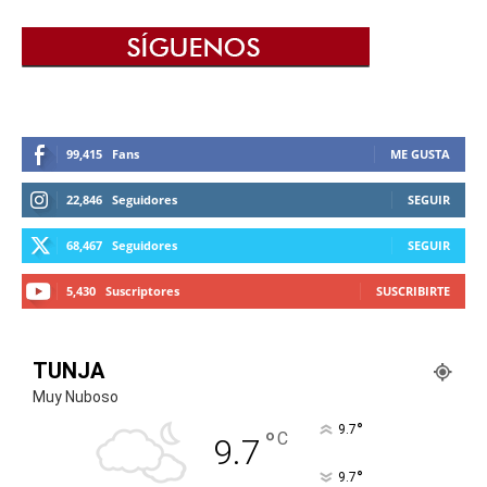
99,415
Fans
ME GUSTA
22,846
Seguidores
SEGUIR
68,467
Seguidores
SEGUIR
5,430
Suscriptores
SUSCRIBIRTE
TUNJA
Muy Nuboso
°
9.7
°
C
9.7
°
9.7