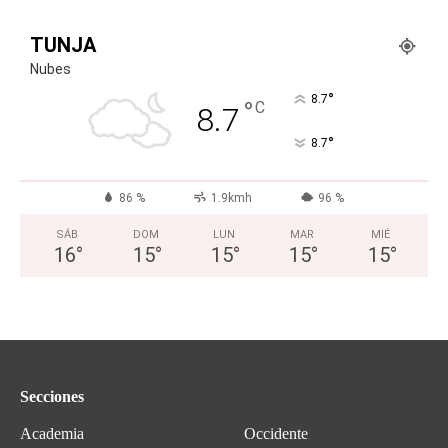
TUNJA
Nubes
°
8.7
°
C
8.7
°
8.7
86 %
1.9kmh
96 %
SÁB
DOM
LUN
MAR
MIÉ
16
°
15
°
15
°
15
°
15
°
Secciones
Academia
Occidente