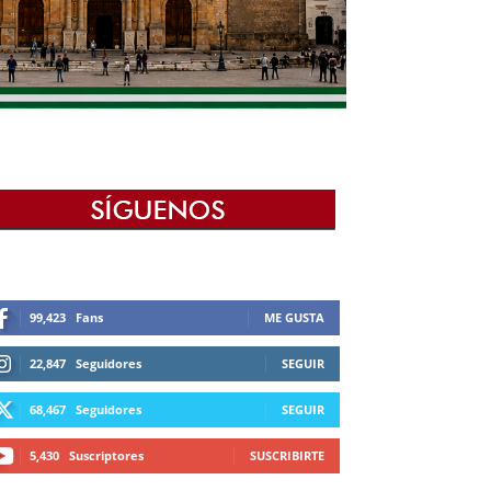
99,423
Fans
ME GUSTA
22,847
Seguidores
SEGUIR
68,467
Seguidores
SEGUIR
5,430
Suscriptores
SUSCRIBIRTE