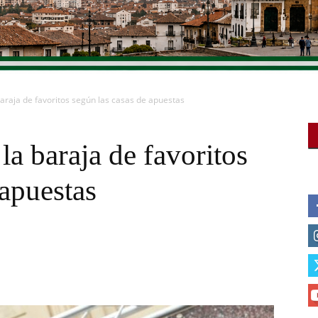
araja de favoritos según las casas de apuestas
la baraja de favoritos
 apuestas