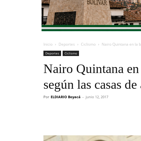
Inicio
Deportes
Ciclismo
Nairo Quintana en la b
Deportes
Ciclismo
Nairo Quintana en 
según las casas de
Por
ELDIARIO Boyacá
-
junio 12, 2017
Cuota