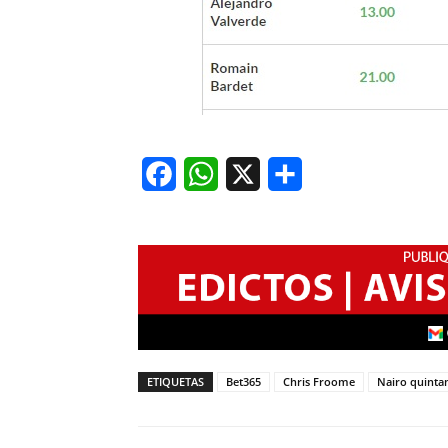
Facebook
WhatsApp
X
Share
ETIQUETAS
Bet365
Chris Froome
Nairo quinta