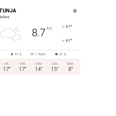
TUNJA
Nubes
°
8.7
°
C
8.7
°
8.7
91 %
1.7kmh
87 %
VIE
SÁB
DOM
LUN
MAR
17
°
17
°
14
°
15
°
8
°