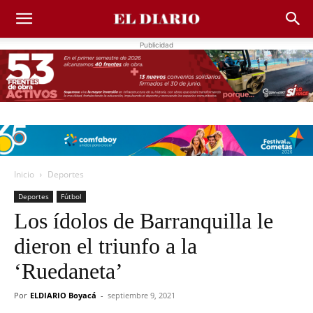
Publicidad
Inicio
Deportes
Deportes
Fútbol
Los ídolos de Barranquilla le
dieron el triunfo a la
‘Ruedaneta’
Por
ELDIARIO Boyacá
-
septiembre 9, 2021