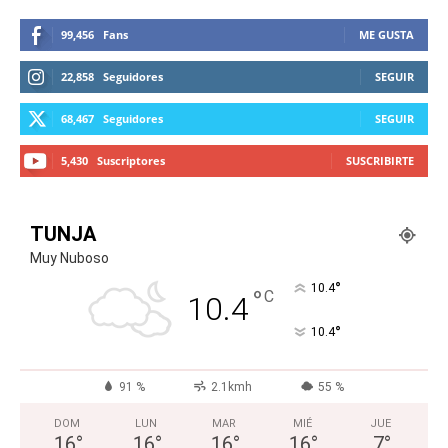
99,456
Fans
ME GUSTA
22,858
Seguidores
SEGUIR
68,467
Seguidores
SEGUIR
5,430
Suscriptores
SUSCRIBIRTE
TUNJA
Muy Nuboso
°
10.4
°
C
10.4
°
10.4
91 %
2.1kmh
55 %
DOM
LUN
MAR
MIÉ
JUE
16
°
16
°
16
°
16
°
7
°