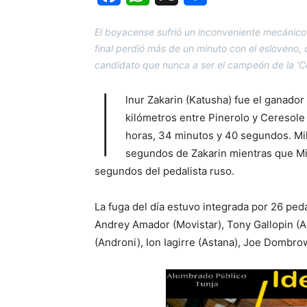
El boyacense sufrió un inconveniente mecánico 
final perdió más de un minuto con el esloveno, q
candidato que nunca a ser el campeón de la ‘Cor
I
lnur Zakarin (Katusha) fue el ganador
kilómetros entre Pinerolo y Ceresole
horas, 34 minutos y 40 segundos. Mi
segundos de Zakarin mientras que Mik
segundos del pedalista ruso.
La fuga del día estuvo integrada por 26 pe
Andrey Amador (Movistar), Tony Gallopin (A
(Androni), Ion Iagirre (Astana), Joe Dombrow