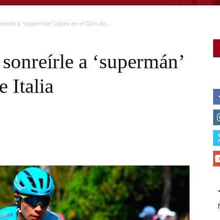
reírle a ‘supermán’ López en el Giro de...
 sonreírle a ‘supermán’
 Italia