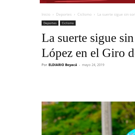
Inicio
Deportes
Ciclismo
La suerte sigue sin son
Deportes
Ciclismo
La suerte sigue sin
López en el Giro de
Por
ELDIARIO Boyacá
-
mayo 24, 2019
Cuota