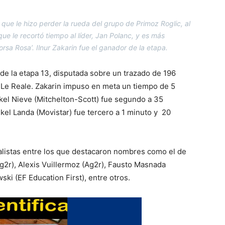
que le hizo perder la rueda del grupo de Primoz Roglic, al
ue le recortó tiempo al líder, Jan Polanc, y es más
sa Rosa’. Ilnur Zakarin fue el ganador de la etapa.
 de la etapa 13, disputada sobre un trazado de 196
 Le Reale. Zakarin impuso en meta un tiempo de 5
kel Nieve (Mitchelton-Scott) fue segundo a 35
el Landa (Movistar) fue tercero a 1 minuto y 20
dalistas entre los que destacaron nombres como el de
g2r), Alexis Vuillermoz (Ag2r), Fausto Masnada
ski (EF Education First), entre otros.