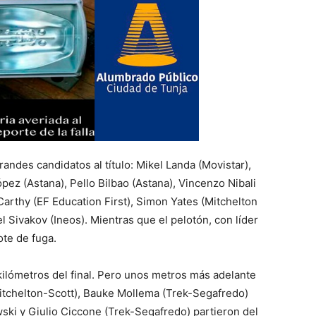
andes candidatos al título: Mikel Landa (Movistar),
pez (Astana), Pello Bilbao (Astana), Vincenzo Nibali
Carthy (EF Education First), Simon Yates (Mitchelton
 Sivakov (Ineos). Mientras que el pelotón, con líder
ote de fuga.
 kilómetros del final. Pero unos metros más adelante
Mitchelton-Scott), Bauke Mollema (Trek-Segafredo)
ki y Giulio Ciccone (Trek-Segafredo) partieron del