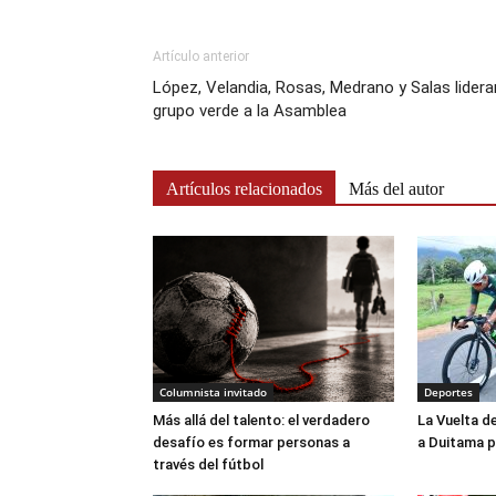
Artículo anterior
López, Velandia, Rosas, Medrano y Salas lidera
grupo verde a la Asamblea
Artículos relacionados
Más del autor
Columnista invitado
Deportes
Más allá del talento: el verdadero
La Vuelta d
desafío es formar personas a
a Duitama p
través del fútbol