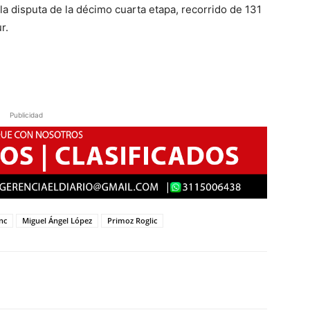
 la disputa de la décimo cuarta etapa, recorrido de 131
ur.
Publicidad
nc
Miguel Ángel López
Primoz Roglic