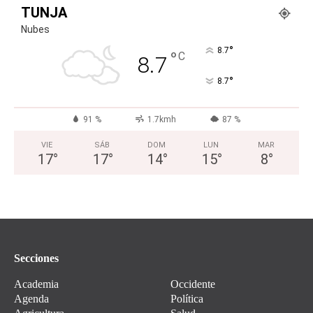
TUNJA
Nubes
°
8.7
°
C
8.7
°
8.7
91 %
1.7kmh
87 %
VIE
SÁB
DOM
LUN
MAR
17
°
17
°
14
°
15
°
8
°
Secciones
Academia
Occidente
Agenda
Política