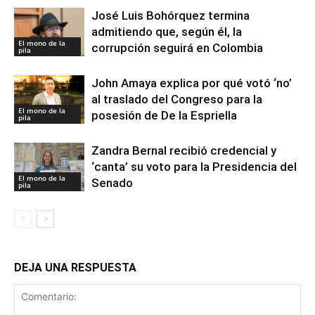
José Luis Bohórquez termina
admitiendo que, según él, la
El mono de la
corrupción seguirá en Colombia
pila
John Amaya explica por qué votó ‘no’
al traslado del Congreso para la
El mono de la
posesión de De la Espriella
pila
Zandra Bernal recibió credencial y
‘canta’ su voto para la Presidencia del
El mono de la
Senado
pila
DEJA UNA RESPUESTA