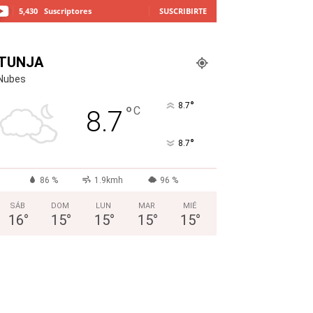
5,430
Suscriptores
SUSCRIBIRTE
TUNJA
Nubes
°
8.7
°
C
8.7
°
8.7
86 %
1.9kmh
96 %
SÁB
DOM
LUN
MAR
MIÉ
16
°
15
°
15
°
15
°
15
°