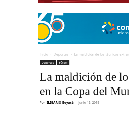
Inicio
Deportes
La maldición de los técnicos extr
Deportes
Fútbol
La maldición de lo
en la Copa del M
Por
ELDIARIO Boyacá
-
junio 13, 2018
Cuota