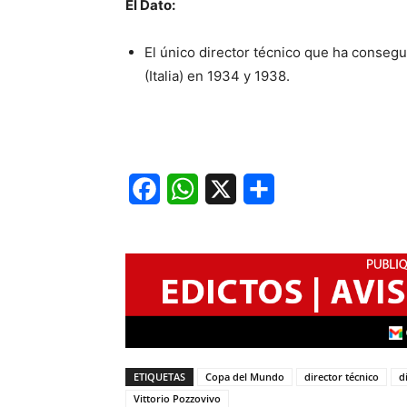
El Dato:
El único director técnico que ha conseg
(Italia) en 1934 y 1938.
Facebook
WhatsApp
X
Share
ETIQUETAS
Copa del Mundo
director técnico
d
Vittorio Pozzovivo