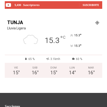
5,430
Suscriptores
SUSCRIBIRTE
TUNJA
Lluvia Ligera
°
15.3
°
C
15.3
°
15.3
65 %
3.1kmh
60 %
VIE
SÁB
DOM
LUN
MAR
15
°
16
°
15
°
14
°
16
°
Secciones