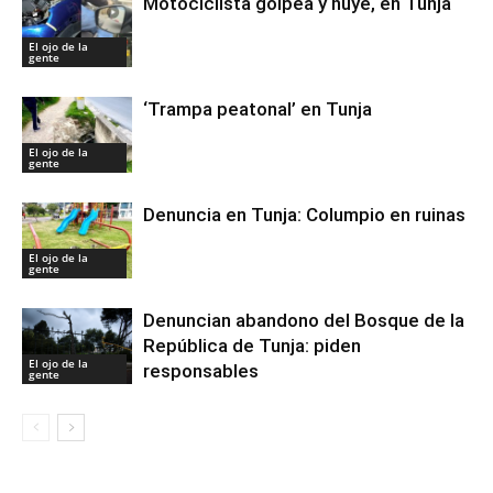
Motociclista golpea y huye, en Tunja
El ojo de la
gente
‘Trampa peatonal’ en Tunja
El ojo de la
gente
Denuncia en Tunja: Columpio en ruinas
El ojo de la
gente
Denuncian abandono del Bosque de la
República de Tunja: piden
El ojo de la
responsables
gente