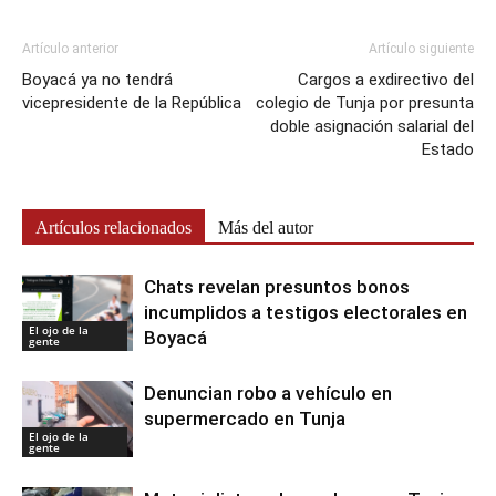
Artículo anterior
Artículo siguiente
Boyacá ya no tendrá
Cargos a exdirectivo del
vicepresidente de la República
colegio de Tunja por presunta
doble asignación salarial del
Estado
Artículos relacionados
Más del autor
Chats revelan presuntos bonos
incumplidos a testigos electorales en
El ojo de la
Boyacá
gente
Denuncian robo a vehículo en
supermercado en Tunja
El ojo de la
gente