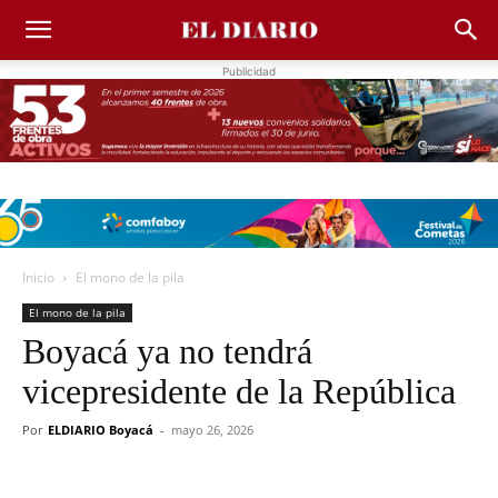
Publicidad
Inicio
El mono de la pila
El mono de la pila
Boyacá ya no tendrá
vicepresidente de la República
Por
ELDIARIO Boyacá
-
mayo 26, 2026