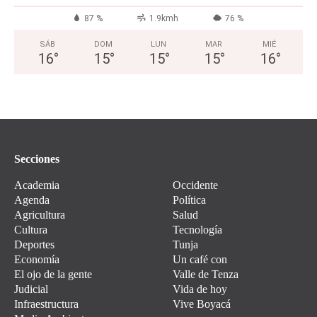
87 %
1.9kmh
76 %
SÁB
DOM
LUN
MAR
MIÉ
16
°
15
°
15
°
15
°
16
°
Secciones
Academia
Occidente
Agenda
Política
Agricultura
Salud
Cultura
Tecnología
Deportes
Tunja
Economía
Un café con
El ojo de la gente
Valle de Tenza
Judicial
Vida de hoy
Infraestructura
Vive Boyacá