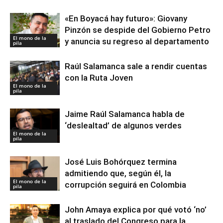
«En Boyacá hay futuro»: Giovany
Pinzón se despide del Gobierno Petro
El mono de la
y anuncia su regreso al departamento
pila
Raúl Salamanca sale a rendir cuentas
con la Ruta Joven
El mono de la
pila
Jaime Raúl Salamanca habla de
‘deslealtad’ de algunos verdes
El mono de la
pila
José Luis Bohórquez termina
admitiendo que, según él, la
El mono de la
corrupción seguirá en Colombia
pila
John Amaya explica por qué votó ‘no’
al traslado del Congreso para la