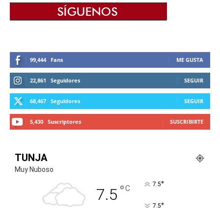
99,444
Fans
ME GUSTA
22,861
Seguidores
SEGUIR
68,467
Seguidores
SEGUIR
5,430
Suscriptores
SUSCRIBIRTE
TUNJA
Muy Nuboso
°
7.5
°
C
7.5
°
7.5