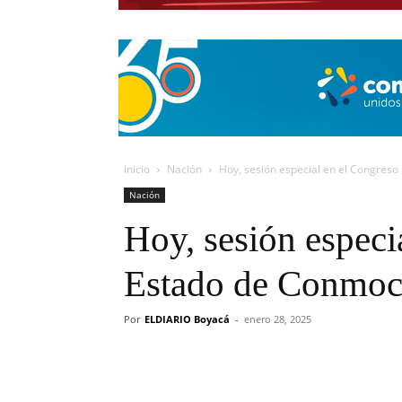
Inicio
Nación
Hoy, sesión especial en el Congreso
Nación
Hoy, sesión especi
Estado de Conmoci
Por
ELDIARIO Boyacá
-
enero 28, 2025
Cuota