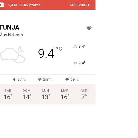
5,430
Suscriptores
SUSCRIBIRTE
TUNJA
Muy Nuboso
°
9.4
°
C
9.4
°
9.4
87 %
2kmh
69 %
SÁB
DOM
LUN
MAR
MIÉ
16
°
14
°
13
°
16
°
7
°