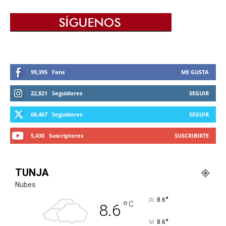
99,395
Fans
ME GUSTA
22,821
Seguidores
SEGUIR
68,467
Seguidores
SEGUIR
5,430
Suscriptores
SUSCRIBIRTE
TUNJA
Nubes
°
8.6
°
C
8.6
°
8.6