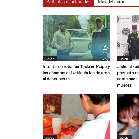
Artículos relacionados
Más del autor
Judicial
Judicial
Intentaron robar un Tesla en Paipa y
Judicializ
las cámaras del vehículo los dejaron
presunto re
al descubierto
agresiones 
mujeres
Judicial
Judicial