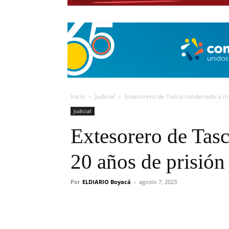
Inicio
Judicial
Extesorero de Tasco condenado a má
Judicial
Extesorero de Tas
20 años de prisión
Por
ELDIARIO Boyacá
-
agosto 7, 2023
Cuota