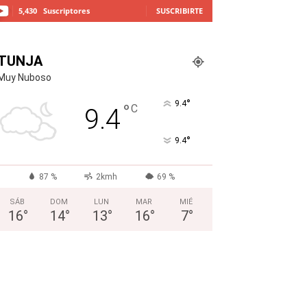
5,430
Suscriptores
SUSCRIBIRTE
TUNJA
Muy Nuboso
°
9.4
°
C
9.4
°
9.4
87 %
2kmh
69 %
SÁB
DOM
LUN
MAR
MIÉ
16
°
14
°
13
°
16
°
7
°