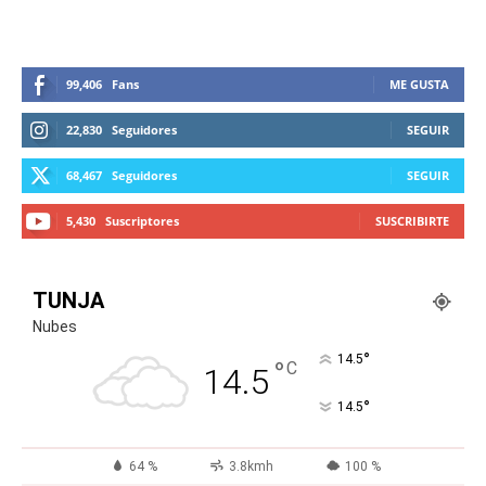
99,406
Fans
ME GUSTA
22,830
Seguidores
SEGUIR
68,467
Seguidores
SEGUIR
5,430
Suscriptores
SUSCRIBIRTE
TUNJA
Nubes
°
14.5
°
C
14.5
°
14.5
64 %
3.8kmh
100 %