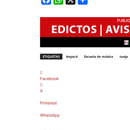
Facebook
WhatsApp
X
Share
ETIQUETAS
boyacá
Escuela de música
tunja
Facebook
X
Pinterest
WhatsApp