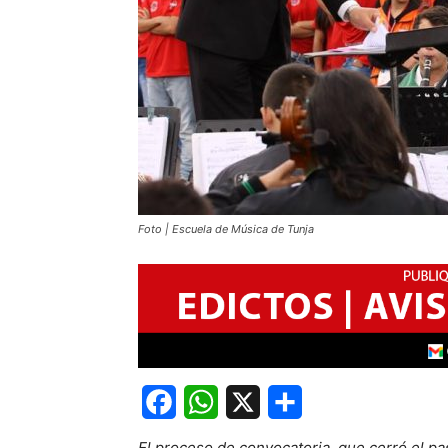
Foto | Escuela de Música de Tunja
Facebook
WhatsApp
X
Share
El proceso de convocatoria, que cerró el p