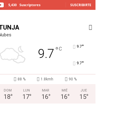
5,430
Suscriptores
SUSCRIBIRTE
TUNJA
Nubes
°
9.7
°
C
9.7
°
9.7
88 %
1.8kmh
90 %
DOM
LUN
MAR
MIÉ
JUE
18
°
17
°
16
°
16
°
15
°