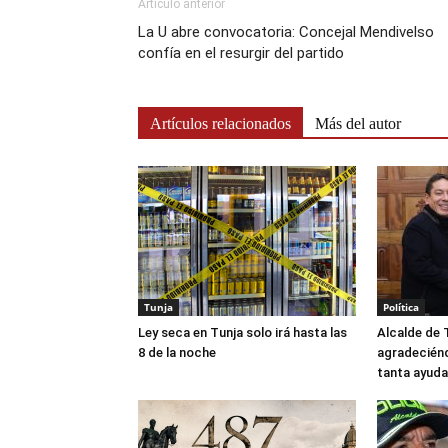
Artículo anterior
La U abre convocatoria: Concejal Mendivelso
confía en el resurgir del partido
Artículos relacionados
Más del autor
Tunja
Política
Ley seca en Tunja solo irá hasta las
Alcalde de 
8 de la noche
agradeciénd
tanta ayuda