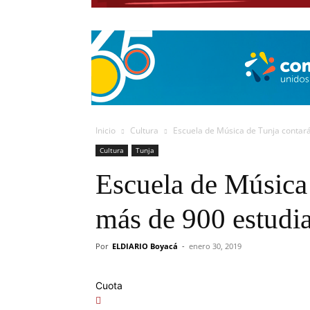
Inicio
Cultura
Escuela de Música de Tunja contará
Cultura
Tunja
Escuela de Música
más de 900 estudia
Por
ELDIARIO Boyacá
-
enero 30, 2019
Cuota