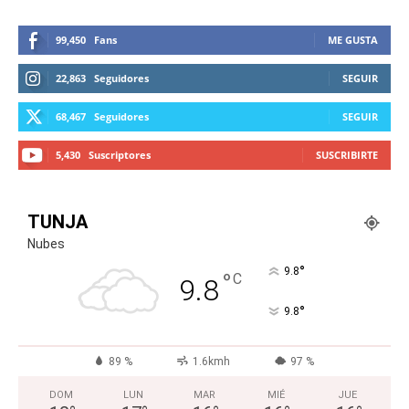
99,450
Fans
ME GUSTA
22,863
Seguidores
SEGUIR
68,467
Seguidores
SEGUIR
5,430
Suscriptores
SUSCRIBIRTE
TUNJA
Nubes
°
9.8
°
C
9.8
°
9.8
89 %
1.6kmh
97 %
DOM
LUN
MAR
MIÉ
JUE