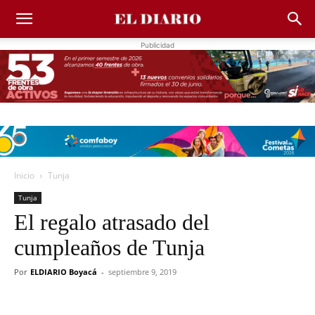
Publicidad
Inicio
Tunja
Tunja
El regalo atrasado del
cumpleaños de Tunja
Por
ELDIARIO Boyacá
-
septiembre 9, 2019