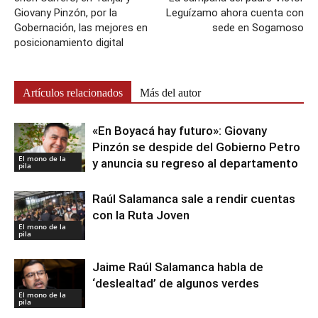
Giovany Pinzón, por la
Leguízamo ahora cuenta con
Gobernación, las mejores en
sede en Sogamoso
posicionamiento digital
Artículos relacionados
Más del autor
«En Boyacá hay futuro»: Giovany
Pinzón se despide del Gobierno Petro
El mono de la
y anuncia su regreso al departamento
pila
Raúl Salamanca sale a rendir cuentas
con la Ruta Joven
El mono de la
pila
Jaime Raúl Salamanca habla de
‘deslealtad’ de algunos verdes
El mono de la
pila