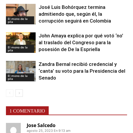
José Luis Bohórquez termina
admitiendo que, según él, la
El mono de la
corrupción seguirá en Colombia
pila
John Amaya explica por qué votó ‘no’
al traslado del Congreso para la
El mono de la
posesión de De la Espriella
pila
Zandra Bernal recibió credencial y
‘canta’ su voto para la Presidencia del
El mono de la
Senado
pila
1 COMENTARIO
Jose Salcedo
agosto 25, 2023 En 9:13 am