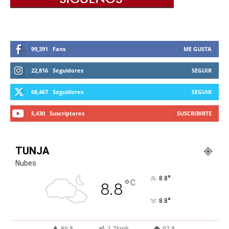
99,391
Fans
ME GUSTA
22,816
Seguidores
SEGUIR
68,467
Seguidores
SEGUIR
5,430
Suscriptores
SUSCRIBIRTE
TUNJA
Nubes
°
8.8
°
C
8.8
°
8.8