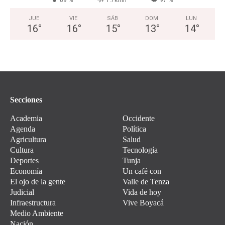
89 %
1.7kmh
97 %
JUE
VIE
SÁB
DOM
LUN
16
°
16
°
15
°
13
°
14
°
Secciones
Academia
Occidente
Agenda
Política
Agricultura
Salud
Cultura
Tecnología
Deportes
Tunja
Economía
Un café con
El ojo de la gente
Valle de Tenza
Judicial
Vida de hoy
Infraestructura
Vive Boyacá
Medio Ambiente
Nación