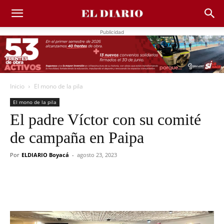
Publicidad
Inicio
El mono de la pila
El mono de la pila
El padre Víctor con su comité
de campaña en Paipa
Por
ELDIARIO Boyacá
-
agosto 23, 2023