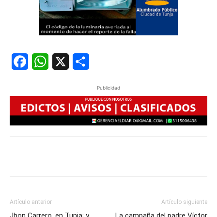
Facebook
WhatsApp
X
Share
Publicidad
Artículo anterior
Artículo siguiente
Jhon Carrero, en Tunja; y
La campaña del padre Víctor