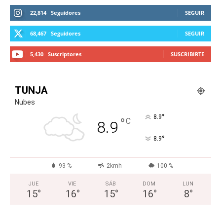
22,814
Seguidores
SEGUIR
68,467
Seguidores
SEGUIR
5,430
Suscriptores
SUSCRIBIRTE
TUNJA
Nubes
°
8.9
°
C
8.9
°
8.9
93 %
2kmh
100 %
JUE
VIE
SÁB
DOM
LUN
15
°
16
°
15
°
16
°
8
°