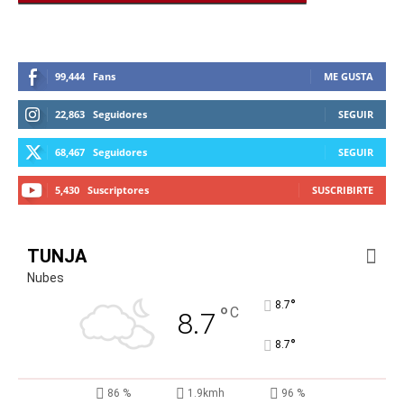
99,444
Fans
ME GUSTA
22,863
Seguidores
SEGUIR
68,467
Seguidores
SEGUIR
5,430
Suscriptores
SUSCRIBIRTE
TUNJA
Nubes
°
8.7
°
C
8.7
°
8.7
86 %
1.9kmh
96 %