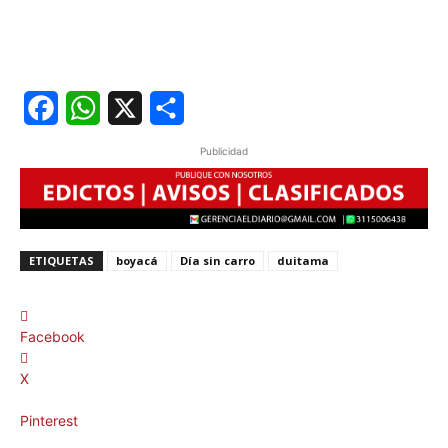
Facebook
WhatsApp
X
Share
Publicidad
ETIQUETAS
boyacá
Día sin carro
duitama
Facebook
X
Pinterest