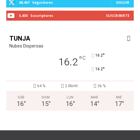
68,467
Seguidores
SEGUIR
5,430
Suscriptores
SUSCRIBIRTE
TUNJA
Nubes Dispersas
°
16.2
°
C
16.2
°
16.2
64 %
2.8kmh
36 %
SÁB
DOM
LUN
MAR
MIÉ
16
°
15
°
16
°
14
°
17
°