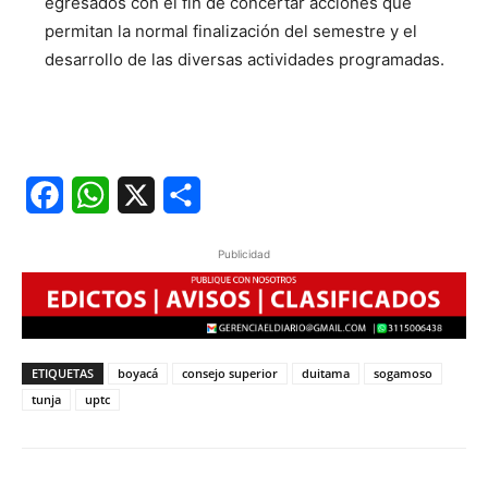
egresados con el fin de concertar acciones que
permitan la normal finalización del semestre y el
desarrollo de las diversas actividades programadas.
Facebook
WhatsApp
X
Share
Publicidad
ETIQUETAS
boyacá
consejo superior
duitama
sogamoso
tunja
uptc