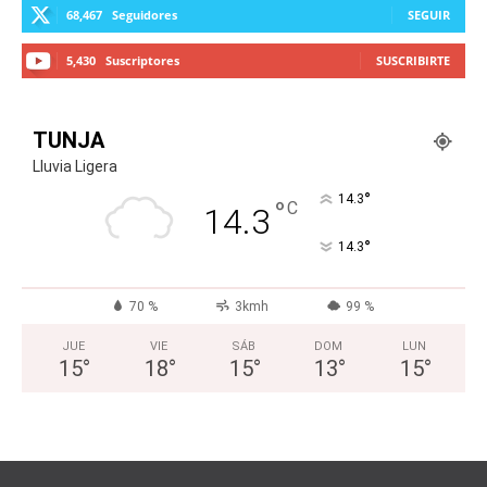
68,467
Seguidores
SEGUIR
5,430
Suscriptores
SUSCRIBIRTE
TUNJA
Lluvia Ligera
°
14.3
°
C
14.3
°
14.3
70 %
3kmh
99 %
JUE
VIE
SÁB
DOM
LUN
15
°
18
°
15
°
13
°
15
°