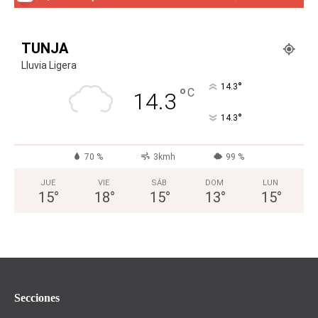
TUNJA
Lluvia Ligera
°
14.3
°
C
14.3
°
14.3
70 %
3kmh
99 %
JUE
VIE
SÁB
DOM
LUN
15
°
18
°
15
°
13
°
15
°
Secciones