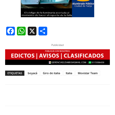
Facebook
WhatsApp
X
Share
Publicidad
ETIQUETAS
boyacá
Giro de italia
Italia
Movistar Team