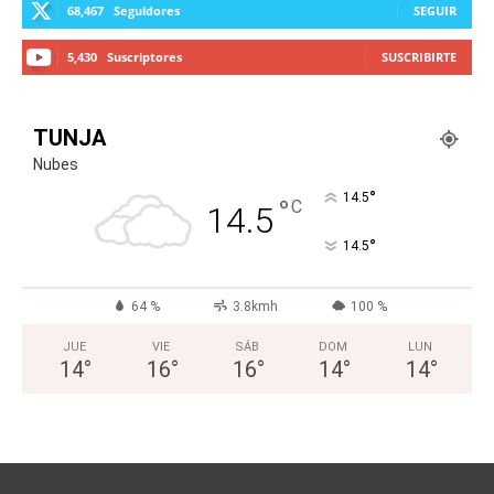
68,467
Seguidores
SEGUIR
5,430
Suscriptores
SUSCRIBIRTE
TUNJA
Nubes
°
14.5
°
C
14.5
°
14.5
64 %
3.8kmh
100 %
JUE
VIE
SÁB
DOM
LUN
14
°
16
°
16
°
14
°
14
°