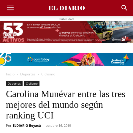
Publicidad
Inicio
Deportes
Ciclismo
Deportes
Ciclismo
Carolina Munévar entre las tres
mejores del mundo según
ranking UCI
Por
ELDIARIO Boyacá
-
octubre 16, 2019