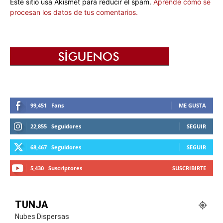
Este sitio usa Akismet para reducir el spam.
Aprende cómo se
procesan los datos de tus comentarios.
99,451
Fans
ME GUSTA
22,855
Seguidores
SEGUIR
68,467
Seguidores
SEGUIR
5,430
Suscriptores
SUSCRIBIRTE
TUNJA
Nubes Dispersas