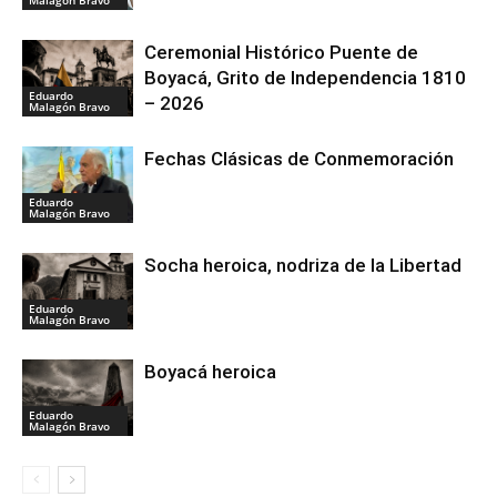
Malagón Bravo
Ceremonial Histórico Puente de
Boyacá, Grito de Independencia 1810
Eduardo
– 2026
Malagón Bravo
Fechas Clásicas de Conmemoración
Eduardo
Malagón Bravo
Socha heroica, nodriza de la Libertad
Eduardo
Malagón Bravo
Boyacá heroica
Eduardo
Malagón Bravo