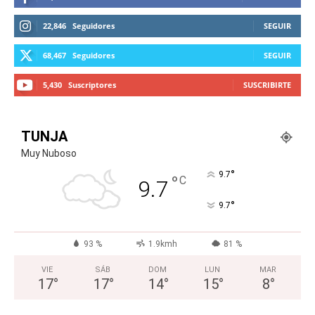
22,846
Seguidores
SEGUIR
68,467
Seguidores
SEGUIR
5,430
Suscriptores
SUSCRIBIRTE
TUNJA
Muy Nuboso
°
9.7
°
C
9.7
°
9.7
93 %
1.9kmh
81 %
VIE
SÁB
DOM
LUN
MAR
17
°
17
°
14
°
15
°
8
°