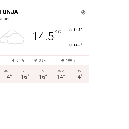
TUNJA
Nubes
°
14.5
°
C
14.5
°
14.5
64 %
3.8kmh
100 %
JUE
VIE
SÁB
DOM
LUN
14
°
16
°
16
°
14
°
14
°