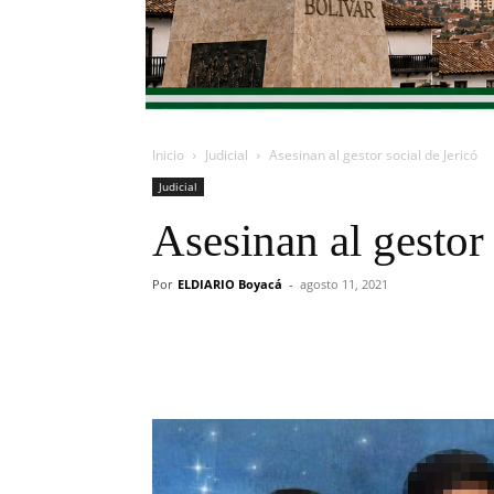
Inicio
Judicial
Asesinan al gestor social de Jericó
Judicial
Asesinan al gestor 
Por
ELDIARIO Boyacá
-
agosto 11, 2021
Cuota