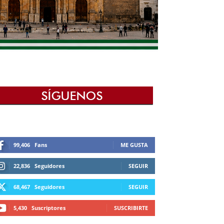
99,406
Fans
ME GUSTA
22,836
Seguidores
SEGUIR
68,467
Seguidores
SEGUIR
5,430
Suscriptores
SUSCRIBIRTE