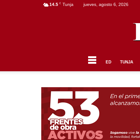
C
14.5
Tunja
jueves, agosto 6, 2026
ED
TUNJA