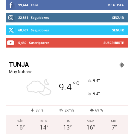
99,444
Fans
ME GUSTA
22,861
Seguidores
SEGUIR
68,467
Seguidores
SEGUIR
5,430
Suscriptores
SUSCRIBIRTE
TUNJA
Muy Nuboso
°
9.4
°
C
9.4
°
9.4
87 %
2kmh
69 %
SÁB
DOM
LUN
MAR
MIÉ
16
°
14
°
13
°
16
°
7
°