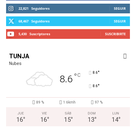
22,821
Seguidores
SEGUIR
68,467
Seguidores
SEGUIR
5,430
Suscriptores
SUSCRIBIRTE
TUNJA
Nubes
°
8.6
°
C
8.6
°
8.6
89 %
1.6kmh
97 %
JUE
VIE
SÁB
DOM
LUN
16
°
16
°
15
°
13
°
14
°