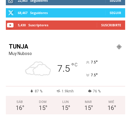
22,863
Seguidores
SEGUIR
68,467
Seguidores
SEGUIR
5,430
Suscriptores
SUSCRIBIRTE
TUNJA
Muy Nuboso
°
7.5
°
C
7.5
°
7.5
87 %
1.9kmh
76 %
SÁB
DOM
LUN
MAR
MIÉ
16
°
15
°
15
°
15
°
16
°