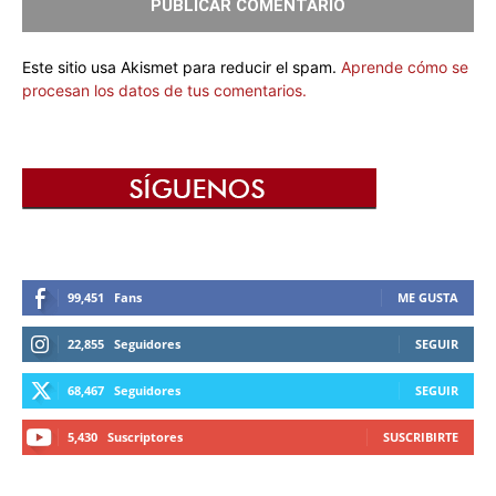
Este sitio usa Akismet para reducir el spam.
Aprende cómo se
procesan los datos de tus comentarios.
99,451
Fans
ME GUSTA
22,855
Seguidores
SEGUIR
68,467
Seguidores
SEGUIR
5,430
Suscriptores
SUSCRIBIRTE