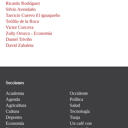
Ricardo Rodríguez
Silvio Avendaño
Tarcicio Cuervo El iguaqueño
Teófilo de la Roca
Victor Corcova
Zully Orozco - Economía
Daniel Triviño
David Zabaleta
Secciones
Academia
Occidente
Agenda
Política
Agricultura
Salud
Cultura
Tecnología
Deportes
Tunja
Economía
Un café con